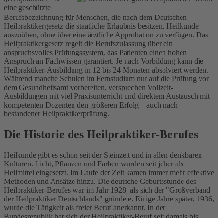
eine geschützte
Berufsbezeichnung für Menschen, die nach dem Deutschen
Heilpraktikergesetz die staatliche Erlaubnis besitzen, Heilkunde
auszuüben, ohne über eine ärztliche Approbation zu verfügen. Das
Heilpraktikergesetz regelt die Berufszulassung über ein
anspruchsvolles Prüfungssystem, das Patienten einen hohen
Anspruch an Fachwissen garantiert. Je nach Vorbildung kann die
Heilpraktiker-Ausbildung in 12 bis 24 Monaten absolviert werden.
Während manche Schulen im Fernstudium nur auf die Prüfung vor
dem Gesundheitsamt vorbereiten, versprechen Vollzeit-
Ausbildungen mit viel Praxisunterricht und direktem Austausch mit
kompetenten Dozenten den größeren Erfolg – auch nach
bestandener Heilpraktikerprüfung.
Die Historie des Heilpraktiker-Berufes
Heilkunde gibt es schon seit der Steinzeit und in allen denkbaren
Kulturen. Licht, Pflanzen und Farben wurden seit jeher als
Heilmittel eingesetzt. Im Laufe der Zeit kamen immer mehr effektive
Methoden und Ansätze hinzu. Die deutsche Geburtsstunde des
Heilpraktiker-Berufes war im Jahr 1928, als sich der "Großverband
der Heilpraktiker Deutschlands" gründete. Einige Jahre später, 1936,
wurde die Tätigkeit als freier Beruf anerkannt. In der
Bundesrepublik hat sich der Heilpraktiker-Beruf seit damals bis