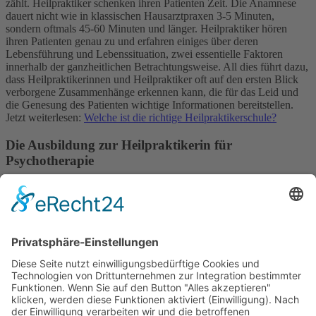
zählt. Heilpraktiker schenken ihren Patienten Zeit. Die Anamnese
dauert nicht wie in klassischen Hausarztpraxen 3-5 Minuten,
sondern oftmals 45-60 Minuten und länger. Heilpraktiker hören
ihren Patienten genau zu und erfahren einiges über deren
Lebensführung und Lebenssituation, zwei essentielle Faktoren
innerhalb der ganzheitlichen Betrachtungsweise. All dies führt dazu,
dass Heilpraktikerinnen und Heilpraktiker oft auf den ersten Blick
verborgene Zusammenhänge erkennen kann, die für das Leid und
die Genesung des Patienten wichtige Informationen bereitstellen.
Jetzt weiterlesen:
Welche ist die richtige Heilpraktikerschule?
Die Ausbildung zur Heilpraktikerin für
Psychotherapie
Neben dem normalen Heilpraktiker, der alternativmedizinisch
arbeitet, gibt es auch die Möglichkeit sich auf den Bereich der
Psychotherapie zu spezialisieren. Seit 1993 ist es möglich eine
sektorale Erlaubnis zu erwerben, um als „Psychotherapeutischer
Heilpraktiker“, auch genannt "Heilpraktikerin für Psychotherapie",
tätig zu werden. Die Bezeichnung "Psychotherapeutin" darf
allerdings nicht verwendet werden, weil sie geschützt ist. Weitere
Informationen zu dem Berufsbild Heilpraktiker Psychotherapie und
der Ausbildung zum Heilpraktiker Psychotherapie finden Sie hier:
https://www.ausbildungheilpraktikerpsychotherapie.de